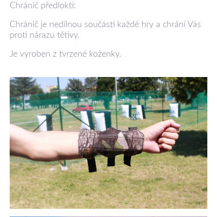
Chránič předloktí:
Chránič je nedílnou součástí každé hry a chrání Vás
proti nárazu tětivy.
Je vyroben z tvrzené koženky.