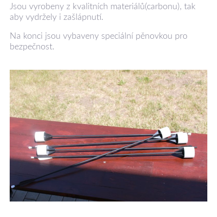
Jsou vyrobeny z kvalitních materiálů(carbonu), tak
aby vydržely i zašlápnutí.
Na konci jsou vybaveny speciální pěnovkou pro
bezpečnost.