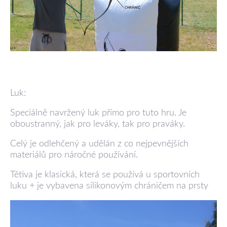
Luk:
Speciálně navržený luk přímo pro tuto hru. Je
oboustranný, jak pro leváky, tak pro praváky.
Celý je odlehčený a udělán z co nejpevnějších
materiálů pro náročné používání.
Tětiva je klasická, která se používá u sportovních
luku + je vybavena silikonovým chráničem na prsty